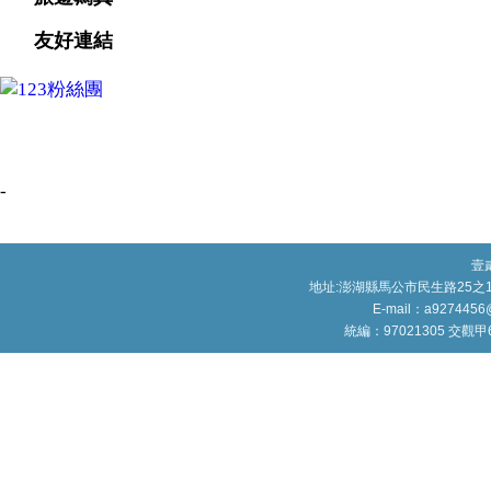
友好連結
-
壹
地址:澎湖縣馬公市民生路25之1號
E-mail：a9274456
統編：97021305 交觀