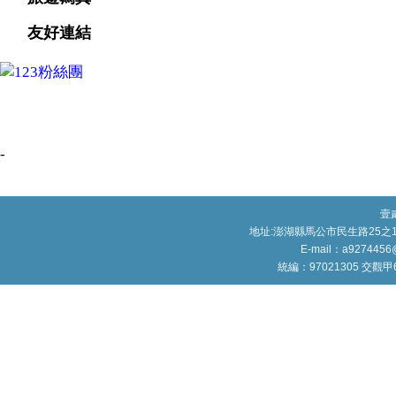
友好連結
-
壹
地址:澎湖縣馬公市民生路25之1號
E-mail：a9274456
統編：97021305 交觀