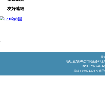
友好連結
-
壹
地址:澎湖縣馬公市民生路25之1號
E-mail：a9274456
統編：97021305 交觀